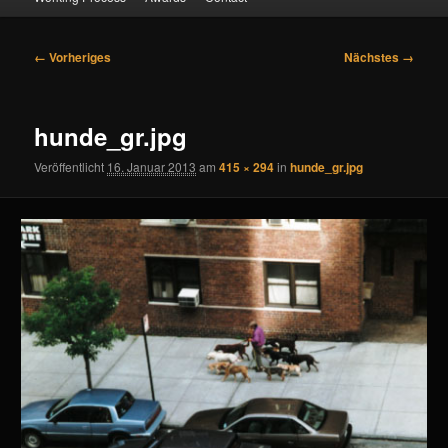
Bilder-
← Vorheriges
Nächstes →
Navigation
hunde_gr.jpg
Veröffentlicht
16. Januar 2013
am
415 × 294
in
hunde_gr.jpg