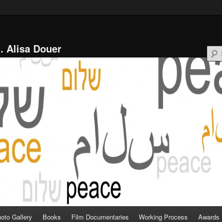
l. Alisa Douer
oto Gallery
Books
Film Documentaries
Working Process
Awards