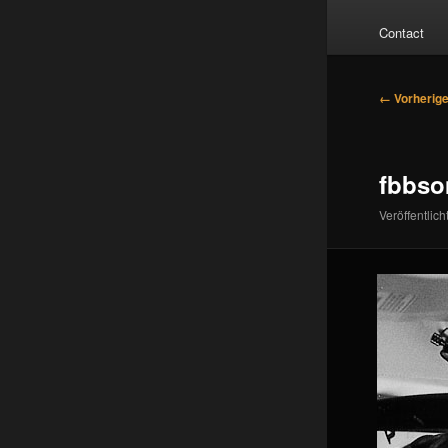
Contact
Bilder-
← Vorherig
Navigatio
fbbso
Veröffentlich