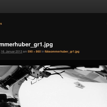
es
n
mmerhuber_gr1.jpg
t
16. Januar 2013
am
590 × 860
in
fbbsommerhuber_gr1.jpg