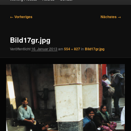
Bilder-
← Vorheriges
Nächstes →
Navigation
Bild17gr.jpg
Veröffentlicht
16. Januar 2013
am
554 × 827
in
Bild17gr.jpg