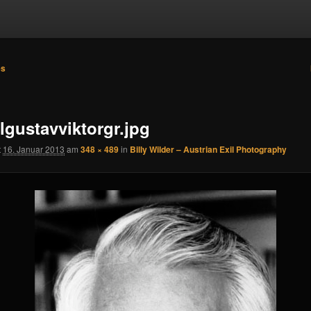
es
n
lgustavviktorgr.jpg
t
16. Januar 2013
am
348 × 489
in
Billy Wilder – Austrian Exil Photography