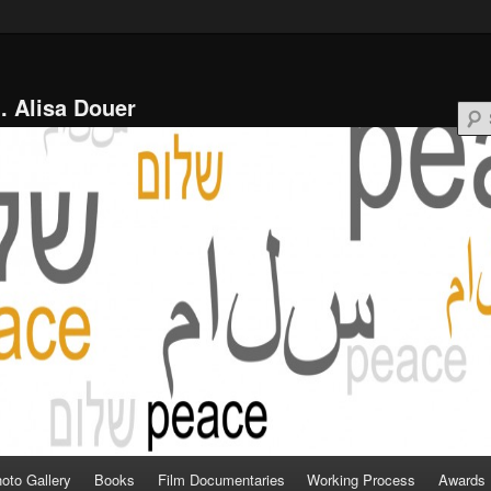
l. Alisa Douer
oto Gallery
Books
Film Documentaries
Working Process
Awards