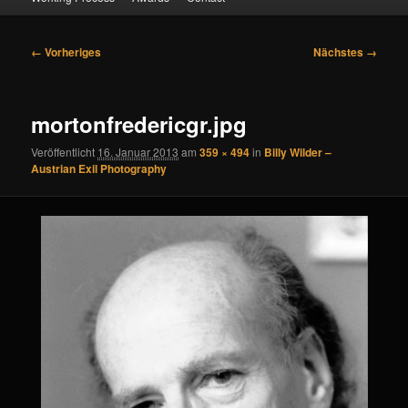
Bilder-
← Vorheriges
Nächstes →
Navigation
mortonfredericgr.jpg
Veröffentlicht
16. Januar 2013
am
359 × 494
in
Billy Wilder –
Austrian Exil Photography