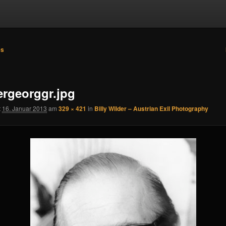
es
n
lergeorggr.jpg
t
16. Januar 2013
am
329 × 421
in
Billy Wilder – Austrian Exil Photography