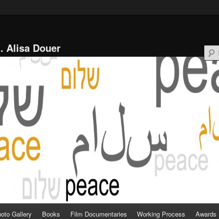
l. Alisa Douer
oto Gallery
Books
Film Documentaries
Working Process
Awards