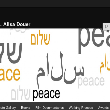
l. Alisa Douer
oto Gallery
Books
Film Documentaries
Working Process
Awards