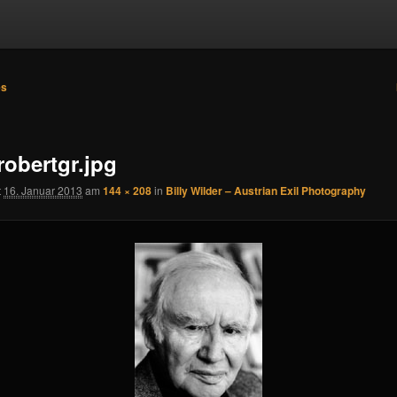
es
n
robertgr.jpg
t
16. Januar 2013
am
144 × 208
in
Billy Wilder – Austrian Exil Photography