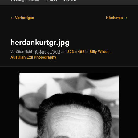
Bilder-
← Vorheriges
Nächstes →
Navigation
herdankurtgr.jpg
Veröffentlicht
16. Januar 2013
am
323 × 492
in
Billy Wilder –
Austrian Exil Photography